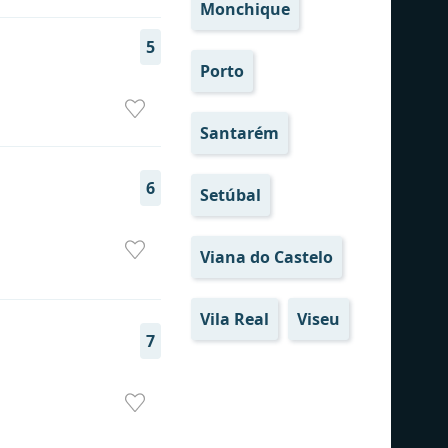
Monchique
5
Porto
Santarém
6
Setúbal
Viana do Castelo
Vila Real
Viseu
7