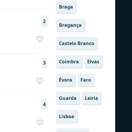
Braga
2
Bragança
Castelo Branco
Coimbra
Elvas
3
Évora
Faro
Guarda
Leiria
4
Lisboa