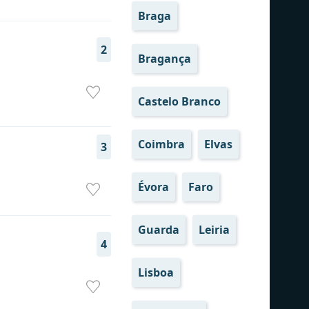
Braga
2
Bragança
Castelo Branco
Coimbra
Elvas
3
Évora
Faro
Guarda
Leiria
4
Lisboa