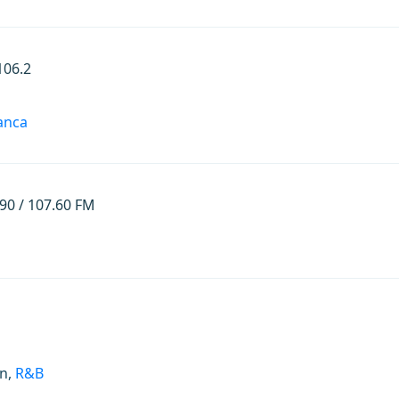
106.2
anca
.90 / 107.60 FM
on,
R&B