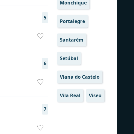
Monchique
5
Portalegre
Santarém
Setúbal
6
Viana do Castelo
Vila Real
Viseu
7