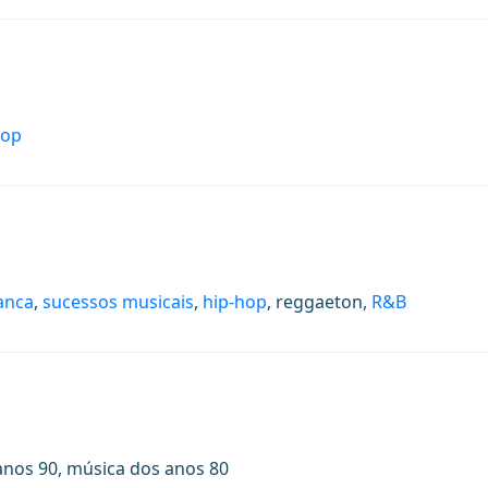
op
anca
,
sucessos musicais
,
hip-hop
, reggaeton,
R&B
anos 90, música dos anos 80