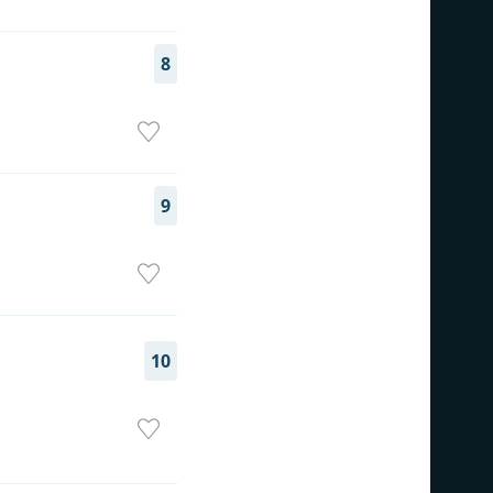
8
9
10